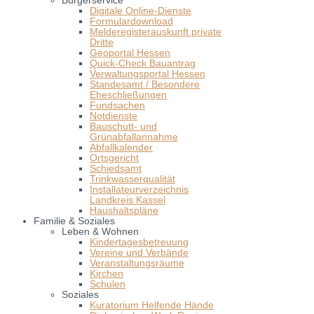
Bürgerservice
Digitale Online-Dienste
Formulardownload
Melderegisterauskunft private
Dritte
Geoportal Hessen
Quick-Check Bauantrag
Verwaltungsportal Hessen
Standesamt / Besondere
Eheschließungen
Fundsachen
Notdienste
Bauschutt- und
Grünabfallannahme
Abfallkalender
Ortsgericht
Schiedsamt
Trinkwasserqualität
Installateurverzeichnis
Landkreis Kassel
Haushaltspläne
Familie & Soziales
Leben & Wohnen
Kindertagesbetreuung
Vereine und Verbände
Veranstaltungsräume
Kirchen
Schulen
Soziales
Kuratorium Helfende Hände