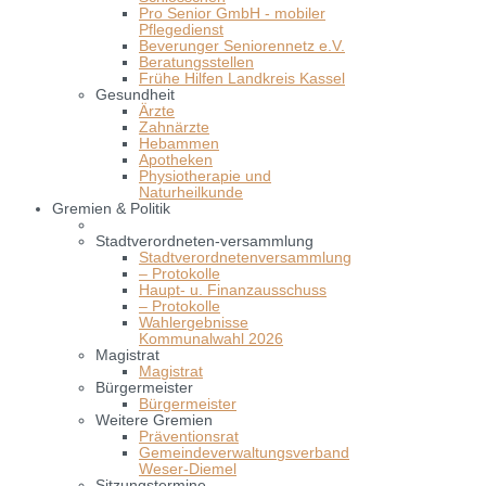
Pro Senior GmbH - mobiler
Pflegedienst
Beverunger Seniorennetz e.V.
Beratungsstellen
Frühe Hilfen Landkreis Kassel
Gesundheit
Ärzte
Zahnärzte
Hebammen
Apotheken
Physiotherapie und
Naturheilkunde
Gremien & Politik
Stadtverordneten-versammlung
Stadtverordnetenversammlung
– Protokolle
Haupt- u. Finanzausschuss
– Protokolle
Wahlergebnisse
Kommunalwahl 2026
Magistrat
Magistrat
Bürgermeister
Bürgermeister
Weitere Gremien
Präventionsrat
Gemeindeverwaltungsverband
Weser-Diemel
Sitzungstermine