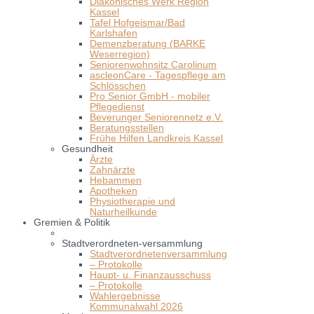
Diakonisches Werk Region
Kassel
Tafel Hofgeismar/Bad
Karlshafen
Demenzberatung (BARKE
Weserregion)
Seniorenwohnsitz Carolinum
ascleonCare - Tagespflege am
Schlösschen
Pro Senior GmbH - mobiler
Pflegedienst
Beverunger Seniorennetz e.V.
Beratungsstellen
Frühe Hilfen Landkreis Kassel
Gesundheit
Ärzte
Zahnärzte
Hebammen
Apotheken
Physiotherapie und
Naturheilkunde
Gremien & Politik
Stadtverordneten-versammlung
Stadtverordnetenversammlung
– Protokolle
Haupt- u. Finanzausschuss
– Protokolle
Wahlergebnisse
Kommunalwahl 2026