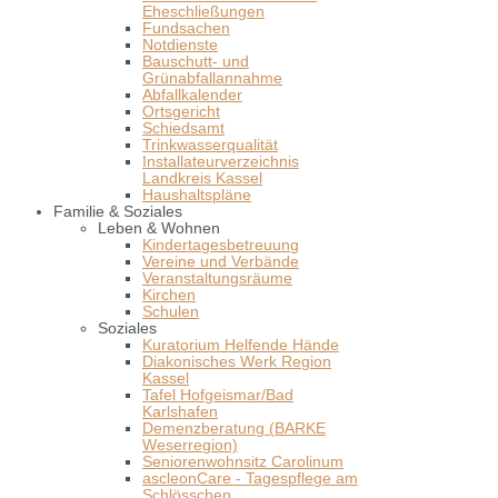
Eheschließungen
Fundsachen
Notdienste
Bauschutt- und
Grünabfallannahme
Abfallkalender
Ortsgericht
Schiedsamt
Trinkwasserqualität
Installateurverzeichnis
Landkreis Kassel
Haushaltspläne
Familie & Soziales
Leben & Wohnen
Kindertagesbetreuung
Vereine und Verbände
Veranstaltungsräume
Kirchen
Schulen
Soziales
Kuratorium Helfende Hände
Diakonisches Werk Region
Kassel
Tafel Hofgeismar/Bad
Karlshafen
Demenzberatung (BARKE
Weserregion)
Seniorenwohnsitz Carolinum
ascleonCare - Tagespflege am
Schlösschen