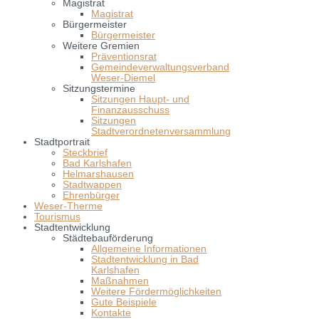
Magistrat
Magistrat
Bürgermeister
Bürgermeister
Weitere Gremien
Präventionsrat
Gemeindeverwaltungsverband
Weser-Diemel
Sitzungstermine
Sitzungen Haupt- und
Finanzausschuss
Sitzungen
Stadtverordnetenversammlung
Stadtportrait
Steckbrief
Bad Karlshafen
Helmarshausen
Stadtwappen
Ehrenbürger
Weser-Therme
Tourismus
Stadtentwicklung
Städtebauförderung
Allgemeine Informationen
Stadtentwicklung in Bad
Karlshafen
Maßnahmen
Weitere Fördermöglichkeiten
Gute Beispiele
Kontakte