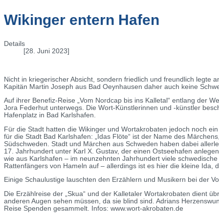
Wikinger entern Hafen
Details
[28. Juni 2023]
Nicht in kriegerischer Absicht, sondern friedlich und freundlich leg
Kapitän Martin Joseph aus Bad Oeynhausen daher auch keine Schwert
Auf ihrer Benefiz-Reise „Vom Nordcap bis ins Kalletal“ entlang de
Jora Federhut unterwegs. Die Wort-Künstlerinnen und -künstler besc
Hafenplatz in Bad Karlshafen.
Für die Stadt hatten die Wikinger und Wortakrobaten jedoch noch ei
für die Stadt Bad Karlshafen: „Idas Flöte“ ist der Name des Märchens
Südschweden. Stadt und Märchen aus Schweden haben dabei allerle
17. Jahrhundert unter Karl X. Gustav, der einen Ostseehafen anlegen
wie aus Karlshafen – im neunzehnten Jahrhundert viele schwedische 
Rattenfängers von Hameln auf – allerdings ist es hier die kleine Ida, di
Einige Schaulustige lauschten den Erzählern und Musikern bei der V
Die Erzählreise der „Skua“ und der Kalletaler Wortakrobaten dient üb
anderen Augen sehen müssen, da sie blind sind. Adrians Herzenswuns
Reise Spenden gesammelt. Infos: www.wort-akrobaten.de