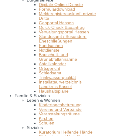
Bürgerservice
Digitale Online-Dienste
Formulardownload
Melderegisterauskunft private
Dritte
Geoportal Hessen
Quick-Check Bauantrag
Verwaltungsportal Hessen
Standesamt / Besondere
Eheschließungen
Fundsachen
Notdienste
Bauschutt- und
Grünabfallannahme
Abfallkalender
Ortsgericht
Schiedsamt
Trinkwasserqualität
Installateurverzeichnis
Landkreis Kassel
Haushaltspläne
Familie & Soziales
Leben & Wohnen
Kindertagesbetreuung
Vereine und Verbände
Veranstaltungsräume
Kirchen
Schulen
Soziales
Kuratorium Helfende Hände