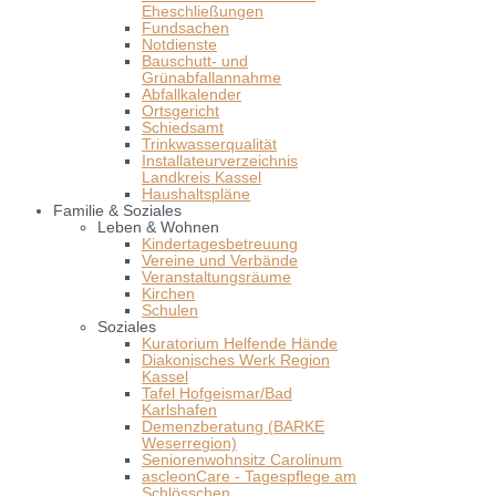
Eheschließungen
Fundsachen
Notdienste
Bauschutt- und
Grünabfallannahme
Abfallkalender
Ortsgericht
Schiedsamt
Trinkwasserqualität
Installateurverzeichnis
Landkreis Kassel
Haushaltspläne
Familie & Soziales
Leben & Wohnen
Kindertagesbetreuung
Vereine und Verbände
Veranstaltungsräume
Kirchen
Schulen
Soziales
Kuratorium Helfende Hände
Diakonisches Werk Region
Kassel
Tafel Hofgeismar/Bad
Karlshafen
Demenzberatung (BARKE
Weserregion)
Seniorenwohnsitz Carolinum
ascleonCare - Tagespflege am
Schlösschen