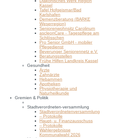
Diakonisches Werk Region
Kassel
Tafel Hofgeismar/Bad
Karlshafen
Demenzberatung (BARKE
Weserregion)
Seniorenwohnsitz Carolinum
ascleonCare - Tagespflege am
Schlösschen
Pro Senior GmbH - mobiler
Pflegedienst
Beverunger Seniorennetz e.V.
Beratungsstellen
Frühe Hilfen Landkreis Kassel
Gesundheit
Ärzte
Zahnärzte
Hebammen
Apotheken
Physiotherapie und
Naturheilkunde
Gremien & Politik
Stadtverordneten-versammlung
Stadtverordnetenversammlung
– Protokolle
Haupt- u. Finanzausschuss
– Protokolle
Wahlergebnisse
Kommunalwahl 2026