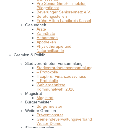
Pro Senior GmbH - mobiler
Pflegedienst
Beverunger Seniorennetz e.V.
Beratungsstellen
Frühe Hilfen Landkreis Kassel
Gesundheit
Ärzte
Zahnärzte
Hebammen
Apotheken
Physiotherapie und
Naturheilkunde
Gremien & Politik
Stadtverordneten-versammlung
Stadtverordnetenversammlung
– Protokolle
Haupt- u. Finanzausschuss
– Protokolle
Wahlergebnisse
Kommunalwahl 2026
Magistrat
Magistrat
Bürgermeister
Bürgermeister
Weitere Gremien
Präventionsrat
Gemeindeverwaltungsverband
Weser-Diemel
Sitzungstermine