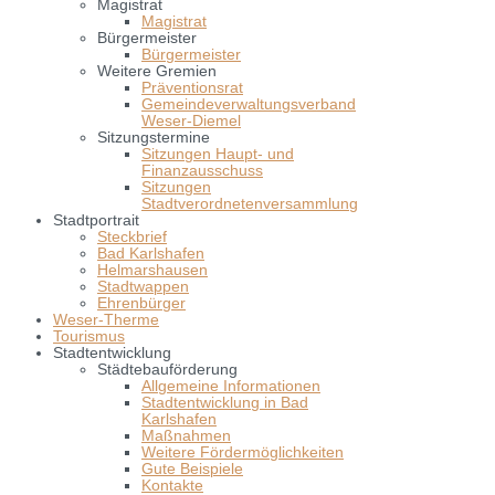
Magistrat
Magistrat
Bürgermeister
Bürgermeister
Weitere Gremien
Präventionsrat
Gemeindeverwaltungsverband
Weser-Diemel
Sitzungstermine
Sitzungen Haupt- und
Finanzausschuss
Sitzungen
Stadtverordnetenversammlung
Stadtportrait
Steckbrief
Bad Karlshafen
Helmarshausen
Stadtwappen
Ehrenbürger
Weser-Therme
Tourismus
Stadtentwicklung
Städtebauförderung
Allgemeine Informationen
Stadtentwicklung in Bad
Karlshafen
Maßnahmen
Weitere Fördermöglichkeiten
Gute Beispiele
Kontakte